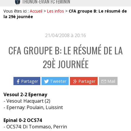
THONON-EVIAN FC FÉMININ
TWITTER
Vous êtes ici :
Accueil
>
Les infos
>
CFA groupe B: Le résumé de
INSTAGRAM
la 29è journée
21/04/2008 à 20:16
CFA GROUPE B: LE RÉSUMÉ DE LA
29È JOURNÉE
Partager
Tweeter
Partager
Mail
Vesoul 2-2 Epernay
- Vesoul: Hacquart (2)
- Epernay: Poulain, Luissint
Epinal 0-2 OCS74
- OCS74: Di Tommaso, Perrin