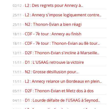
L2 : Des regrets pour Annecy à...
02/12 -
L2 : Annecy s'impose logiquement contre...
25/11 -
N2 : Thonon-Evian a bien réagi
25/11 -
CDF - 7è tour : Annecy au finish
18/11 -
CDF - 7è tour : Thonon-Evian au 8è tour...
18/11 -
D2F : Thonon-Evian s'incline à Marseille...
12/11 -
D1 : L'USAAG retrouve la victoire
11/11 -
N2 : Grosse désillusion pour...
11/11 -
L2 : Annecy relance un Bordeaux en plein...
11/11 -
D2F : Thonon-Evian et Metz dos à dos
05/11 -
D1 : Lourde défaite de l'USAAG à Seynod...
04/11 -