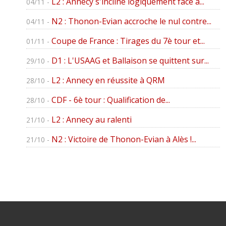
L2 : Annecy s'incline logiquement face à...
04/11 -
N2 : Thonon-Evian accroche le nul contre...
04/11 -
Coupe de France : Tirages du 7è tour et...
01/11 -
D1 : L'USAAG et Ballaison se quittent sur...
29/10 -
L2 : Annecy en réussite à QRM
28/10 -
CDF - 6è tour : Qualification de...
28/10 -
L2 : Annecy au ralenti
21/10 -
N2 : Victoire de Thonon-Evian à Alès !...
21/10 -