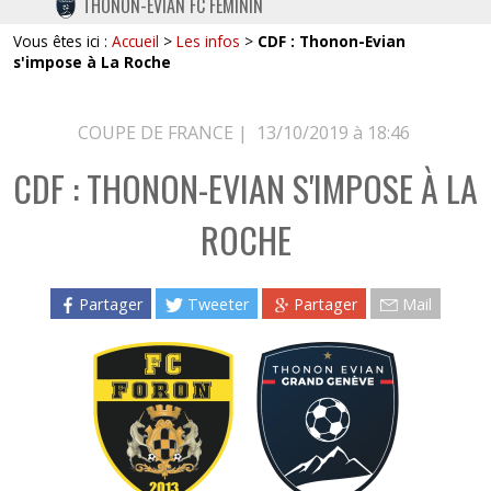
THONON-EVIAN FC FÉMININ
TWITTER
Vous êtes ici :
Accueil
>
Les infos
>
CDF : Thonon-Evian
INSTAGRAM
s'impose à La Roche
COUPE DE FRANCE |
13/10/2019 à 18:46
CDF : THONON-EVIAN S'IMPOSE À LA
ROCHE
Partager
Tweeter
Partager
Mail