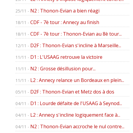
N2 : Thonon-Evian a bien réagi
25/11 -
CDF - 7è tour : Annecy au finish
18/11 -
CDF - 7è tour : Thonon-Evian au 8è tour...
18/11 -
D2F : Thonon-Evian s'incline à Marseille...
12/11 -
D1 : L'USAAG retrouve la victoire
11/11 -
N2 : Grosse désillusion pour...
11/11 -
L2 : Annecy relance un Bordeaux en plein...
11/11 -
D2F : Thonon-Evian et Metz dos à dos
05/11 -
D1 : Lourde défaite de l'USAAG à Seynod...
04/11 -
L2 : Annecy s'incline logiquement face à...
04/11 -
N2 : Thonon-Evian accroche le nul contre...
04/11 -