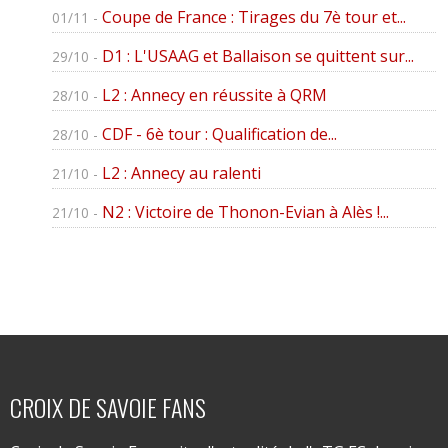
Coupe de France : Tirages du 7è tour et...
01/11 -
D1 : L'USAAG et Ballaison se quittent sur...
29/10 -
L2 : Annecy en réussite à QRM
28/10 -
CDF - 6è tour : Qualification de...
28/10 -
L2 : Annecy au ralenti
21/10 -
N2 : Victoire de Thonon-Evian à Alès !...
21/10 -
CROIX DE SAVOIE FANS