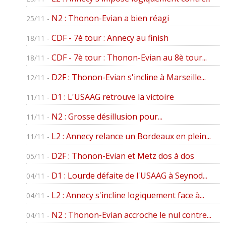
N2 : Thonon-Evian a bien réagi
25/11 -
CDF - 7è tour : Annecy au finish
18/11 -
CDF - 7è tour : Thonon-Evian au 8è tour...
18/11 -
D2F : Thonon-Evian s'incline à Marseille...
12/11 -
D1 : L'USAAG retrouve la victoire
11/11 -
N2 : Grosse désillusion pour...
11/11 -
L2 : Annecy relance un Bordeaux en plein...
11/11 -
D2F : Thonon-Evian et Metz dos à dos
05/11 -
D1 : Lourde défaite de l'USAAG à Seynod...
04/11 -
L2 : Annecy s'incline logiquement face à...
04/11 -
N2 : Thonon-Evian accroche le nul contre...
04/11 -