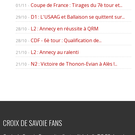
Coupe de France : Tirages du 7è tour et...
01/11 -
D1 : L'USAAG et Ballaison se quittent sur...
29/10 -
L2 : Annecy en réussite à QRM
28/10 -
CDF - 6è tour : Qualification de...
28/10 -
L2 : Annecy au ralenti
21/10 -
N2 : Victoire de Thonon-Evian à Alès !...
21/10 -
CROIX DE SAVOIE FANS