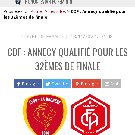
THONON-EVIAN FC FÉMININ
TWITTER
Vous êtes ici :
Accueil
>
Les infos
>
CDF : Annecy qualifié pour
INSTAGRAM
les 32èmes de finale
COUPE DE FRANCE |
18/11/2022 à 21:48
CDF : ANNECY QUALIFIÉ POUR LES
32ÈMES DE FINALE
Partager
Tweeter
Partager
Mail