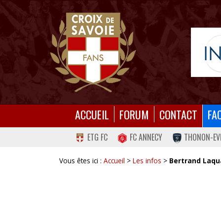
ACCUEIL
FORUM
CONTACT
FA
ETG FC
FC ANNECY
THONON-EV
Vous êtes ici :
Accueil
>
Les infos
>
Bertrand Laqu