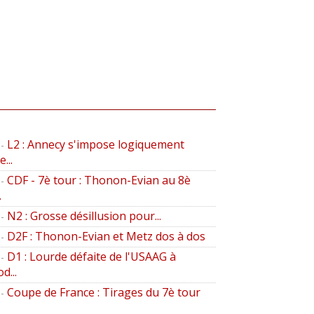
L2 : Annecy s'impose logiquement
-
...
CDF - 7è tour : Thonon-Evian au 8è
-
.
N2 : Grosse désillusion pour...
-
D2F : Thonon-Evian et Metz dos à dos
-
D1 : Lourde défaite de l'USAAG à
-
d...
Coupe de France : Tirages du 7è tour
-