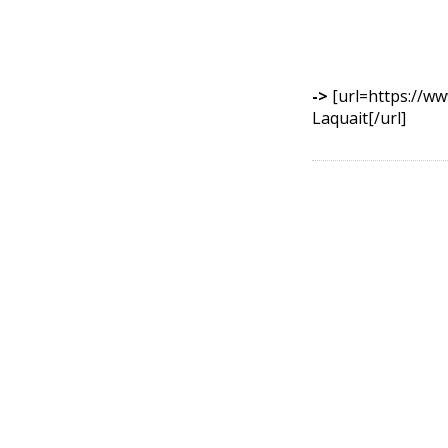
->
[url=https://ww
Laquait[/url]