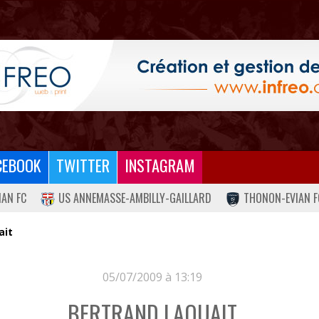
CEBOOK
TWITTER
INSTAGRAM
IAN FC
US ANNEMASSE-AMBILLY-GAILLARD
THONON-EVIAN F
ait
05/07/2009 à 13:19
BERTRAND LAQUAIT