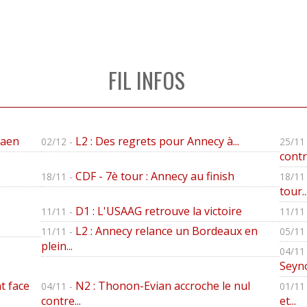
FIL INFOS
Caen
L2 : Des regrets pour Annecy à...
02/12 -
25/11 
contre
CDF - 7è tour : Annecy au finish
18/11 -
18/11 
tour..
D1 : L'USAAG retrouve la victoire
11/11 -
11/11 
L2 : Annecy relance un Bordeaux en
11/11 -
05/11 
plein...
04/11 
Seyno
t face
N2 : Thonon-Evian accroche le nul
04/11 -
01/11 
contre...
et...