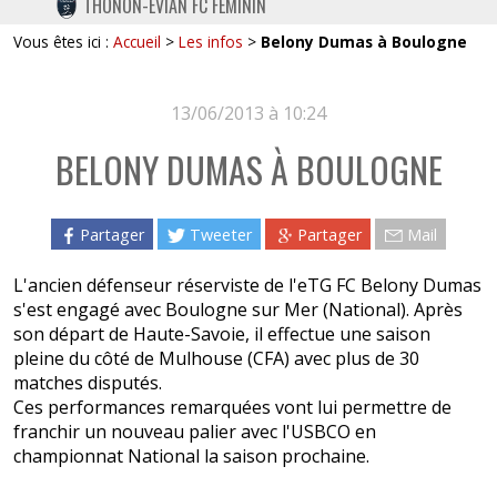
THONON-EVIAN FC FÉMININ
TWITTER
Vous êtes ici :
Accueil
>
Les infos
>
Belony Dumas à Boulogne
INSTAGRAM
13/06/2013 à 10:24
BELONY DUMAS À BOULOGNE
Partager
Tweeter
Partager
Mail
L'ancien défenseur réserviste de l'eTG FC Belony Dumas
s'est engagé avec Boulogne sur Mer (National). Après
son départ de Haute-Savoie, il effectue une saison
pleine du côté de Mulhouse (CFA) avec plus de 30
matches disputés.
Ces performances remarquées vont lui permettre de
franchir un nouveau palier avec l'USBCO en
championnat National la saison prochaine.