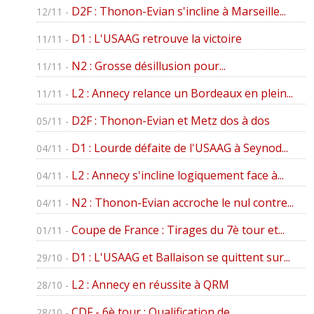
D2F : Thonon-Evian s'incline à Marseille...
12/11 -
D1 : L'USAAG retrouve la victoire
11/11 -
N2 : Grosse désillusion pour...
11/11 -
L2 : Annecy relance un Bordeaux en plein...
11/11 -
D2F : Thonon-Evian et Metz dos à dos
05/11 -
D1 : Lourde défaite de l'USAAG à Seynod...
04/11 -
L2 : Annecy s'incline logiquement face à...
04/11 -
N2 : Thonon-Evian accroche le nul contre...
04/11 -
Coupe de France : Tirages du 7è tour et...
01/11 -
D1 : L'USAAG et Ballaison se quittent sur...
29/10 -
L2 : Annecy en réussite à QRM
28/10 -
CDF - 6è tour : Qualification de...
28/10 -