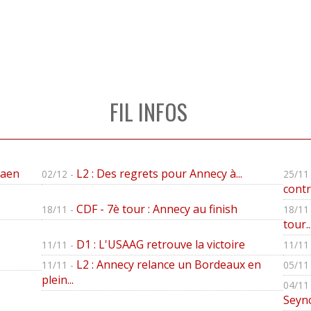
FIL INFOS
Caen
L2 : Des regrets pour Annecy à...
02/12 -
25/11 
contre
CDF - 7è tour : Annecy au finish
18/11 -
18/11 
tour..
D1 : L'USAAG retrouve la victoire
11/11 -
11/11 
L2 : Annecy relance un Bordeaux en
11/11 -
05/11 
plein...
04/11 
Seyno