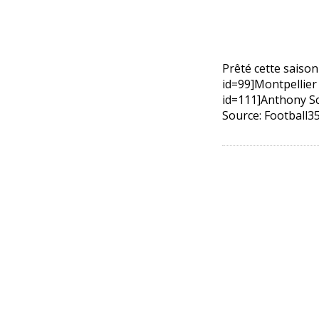
Prêté cette saiso
id=99]Montpellier
id=111]Anthony Scr
Source: Football35