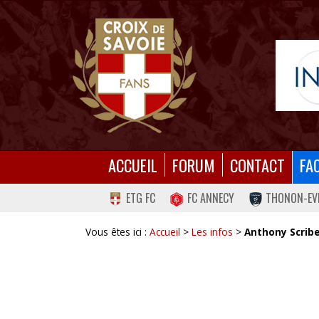
ACCUEIL
FORUM
CONTACT
FA
ETG FC
FC ANNECY
THONON-EV
Vous êtes ici :
Accueil
>
Les infos
>
Anthony Scribe