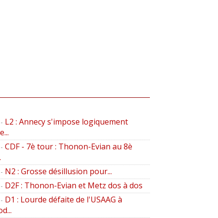
L2 : Annecy s'impose logiquement
-
...
CDF - 7è tour : Thonon-Evian au 8è
-
.
N2 : Grosse désillusion pour...
-
D2F : Thonon-Evian et Metz dos à dos
-
D1 : Lourde défaite de l'USAAG à
-
d...