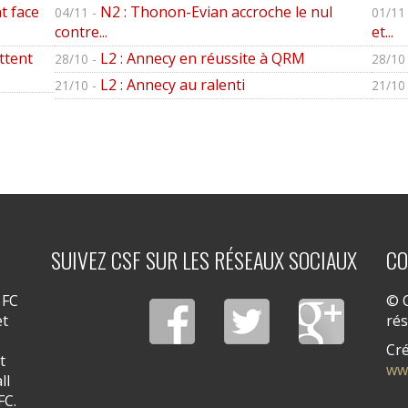
t face
N2 : Thonon-Evian accroche le nul
04/11 -
01/11 
contre...
et...
ttent
L2 : Annecy en réussite à QRM
28/10 -
28/10 
L2 : Annecy au ralenti
21/10 -
21/10 
SUIVEZ CSF SUR LES RÉSEAUX SOCIAUX
CO
 FC
© C
et
ré
Cré
t
ww
ll
FC.