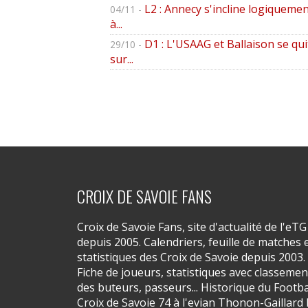
L2 : Annecy s'incline logiquemen
04/11 -
à...
D1 : L'USAAG et Ballaison se qui
29/10 -
sur...
CROIX DE SAVOIE FANS
Croix de Savoie Fans, site d'actualité de l'eTG
depuis 2005. Calendriers, feuille de matches 
statistiques des Croix de Savoie depuis 2003.
Fiche de joueurs, statistiques avec classemen
des buteurs, passeurs... Historique du Footba
Croix de Savoie 74 à l'evian Thonon-Gaillard 