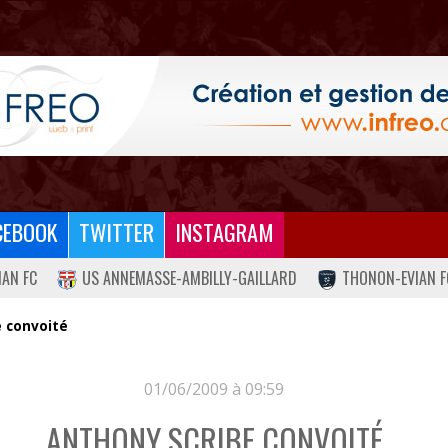
CEBOOK
TWITTER
INSTAGRAM
IAN FC
US ANNEMASSE-AMBILLY-GAILLARD
THONON-EVIAN F
 convoité
01/06/2009 à 09:59
ANTHONY SCRIBE CONVOITÉ