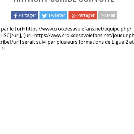
Partager
Tweeter
Partager
Mail
n par le [url=https://www.croixdesavoiefans.net/equipe.php?
 HSC[/url], [url=https://www.croixdesavoiefans.net/joueur.p
ibe[/url] serait suivi par plusieurs formations de Ligue 2 et
.fr