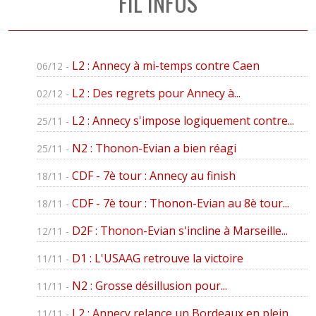
FIL INFOS
L2 : Annecy à mi-temps contre Caen
06/12 -
L2 : Des regrets pour Annecy à...
02/12 -
L2 : Annecy s'impose logiquement contre...
25/11 -
N2 : Thonon-Evian a bien réagi
25/11 -
CDF - 7è tour : Annecy au finish
18/11 -
CDF - 7è tour : Thonon-Evian au 8è tour...
18/11 -
D2F : Thonon-Evian s'incline à Marseille...
12/11 -
D1 : L'USAAG retrouve la victoire
11/11 -
N2 : Grosse désillusion pour...
11/11 -
L2 : Annecy relance un Bordeaux en plein...
11/11 -