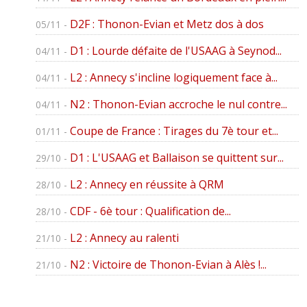
D2F : Thonon-Evian et Metz dos à dos
05/11 -
D1 : Lourde défaite de l'USAAG à Seynod...
04/11 -
L2 : Annecy s'incline logiquement face à...
04/11 -
N2 : Thonon-Evian accroche le nul contre...
04/11 -
Coupe de France : Tirages du 7è tour et...
01/11 -
D1 : L'USAAG et Ballaison se quittent sur...
29/10 -
L2 : Annecy en réussite à QRM
28/10 -
CDF - 6è tour : Qualification de...
28/10 -
L2 : Annecy au ralenti
21/10 -
N2 : Victoire de Thonon-Evian à Alès !...
21/10 -