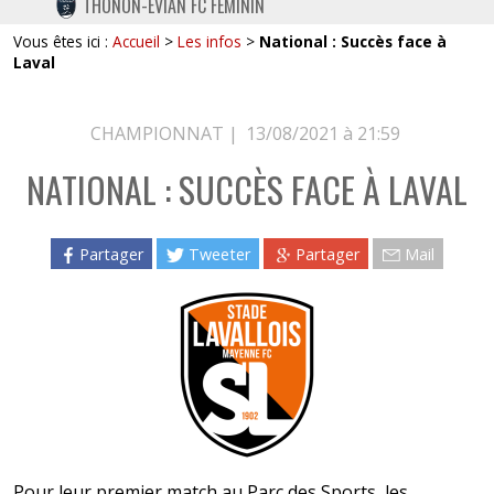
THONON-EVIAN FC FÉMININ
TWITTER
Vous êtes ici :
Accueil
>
Les infos
>
National : Succès face à
INSTAGRAM
Laval
CHAMPIONNAT |
13/08/2021 à 21:59
NATIONAL : SUCCÈS FACE À LAVAL
Partager
Tweeter
Partager
Mail
Pour leur premier match au Parc des Sports, les