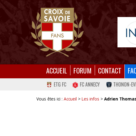
ACCUEIL
FORUM
CONTACT
FA
ETG FC
FC ANNECY
THONON-EV
Vous êtes ici :
Accueil
>
Les infos
>
Adrien Thomas