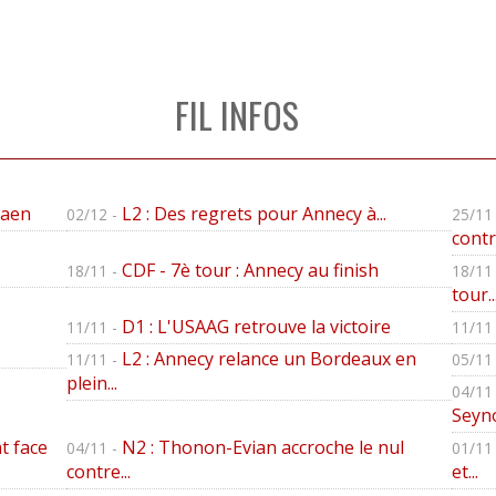
FIL INFOS
Caen
L2 : Des regrets pour Annecy à...
02/12 -
25/11 
contre
CDF - 7è tour : Annecy au finish
18/11 -
18/11 
tour..
D1 : L'USAAG retrouve la victoire
11/11 -
11/11 
L2 : Annecy relance un Bordeaux en
11/11 -
05/11 
plein...
04/11 
Seyno
t face
N2 : Thonon-Evian accroche le nul
04/11 -
01/11 
contre...
et...