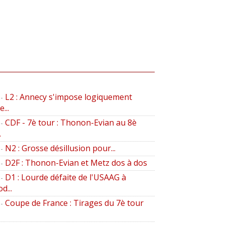
L2 : Annecy s'impose logiquement
-
...
CDF - 7è tour : Thonon-Evian au 8è
-
.
N2 : Grosse désillusion pour...
-
D2F : Thonon-Evian et Metz dos à dos
-
D1 : Lourde défaite de l'USAAG à
-
d...
Coupe de France : Tirages du 7è tour
-