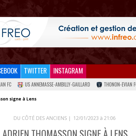
CEBOOK
TWITTER
INSTAGRAM
IAN FC
US ANNEMASSE-AMBILLY-GAILLARD
THONON-EVIAN F
son signe à Lens
DU CÔTÉ DES ANCIENS |
12/01/2023 à 21:06
ADRIEN THOMASSON SIGNE À LENS