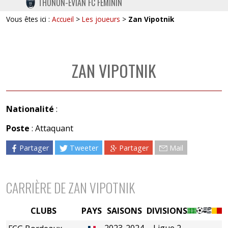
THONON-EVIAN FC FÉMININ
TWITTER
Vous êtes ici :
Accueil
>
Les joueurs
>
Zan Vipotnik
INSTAGRAM
ZAN VIPOTNIK
Nationalité
:
Poste
: Attaquant
Partager
Tweeter
Partager
Mail
CARRIÈRE DE ZAN VIPOTNIK
CLUBS
PAYS
SAISONS
DIVISIONS
2023-2024
Ligue 2