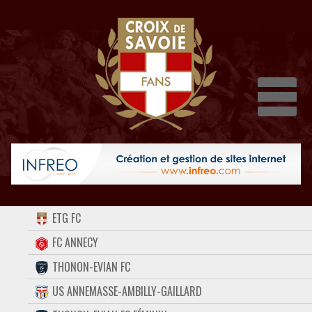
Dépli
ACCUEIL
ETG FC
FORUM
FC ANNECY
THONON-EVIAN FC
CONTACT
US ANNEMASSE-AMBILLY-GAILLARD
FACEBOOK