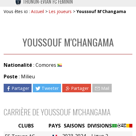
THONON-EVIAN FC FÉMININ
TWITTER
Vous êtes ici :
Accueil
>
Les joueurs
>
Youssouf M'Changama
INSTAGRAM
YOUSSOUF M'CHANGAMA
Nationalité
: Comores
Poste
: Milieu
Partager
Tweeter
Partager
Mail
CARRIÈRE DE YOUSSOUF M'CHANGAMA
CLUBS
PAYS
SAISONS
DIVISIONS
2023-2024
Ligue 2