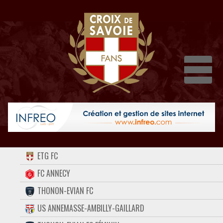
Dépli
ACCUEIL
ETG FC
FORUM
FC ANNECY
THONON-EVIAN FC
CONTACT
US ANNEMASSE-AMBILLY-GAILLARD
FACEBOOK