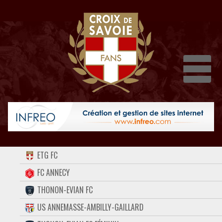
Dépli
ACCUEIL
ETG FC
FORUM
FC ANNECY
THONON-EVIAN FC
CONTACT
US ANNEMASSE-AMBILLY-GAILLARD
FACEBOOK