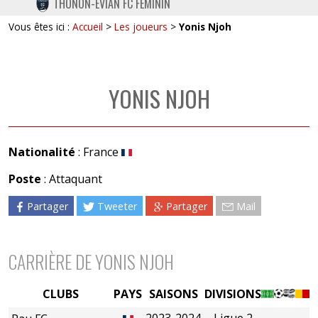
THONON-EVIAN FC FÉMININ
TWITTER
Vous êtes ici :
Accueil
>
Les joueurs
>
Yonis Njoh
INSTAGRAM
YONIS NJOH
Nationalité
: France
Poste
: Attaquant
Partager
Tweeter
Partager
Mail
CARRIÈRE DE YONIS NJOH
CLUBS
PAYS
SAISONS
DIVISIONS
2023-2024
Ligue 2