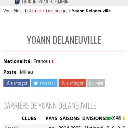
THONON-EVIAN FC FÉMININ
TWITTER
Vous êtes ici :
Accueil
>
Les joueurs
>
Yoann Delaneuville
INSTAGRAM
YOANN DELANEUVILLE
Nationalité
: France
Poste
: Milieu
Partager
Tweeter
Partager
Mail
CARRIÈRE DE YOANN DELANEUVILLE
CLUBS
PAYS
SAISONS
DIVISIONS
2004-2005
National
0
0
0
0