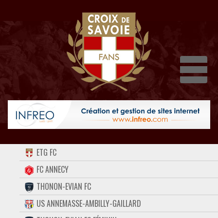
Dépli
ACCUEIL
ETG FC
FORUM
FC ANNECY
THONON-EVIAN FC
CONTACT
US ANNEMASSE-AMBILLY-GAILLARD
FACEBOOK