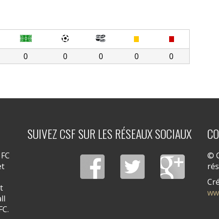
0
0
0
0
0
SUIVEZ CSF SUR LES RÉSEAUX SOCIAUX
CO
 FC
© C
et
ré
Cré
t
ww
ll
FC.