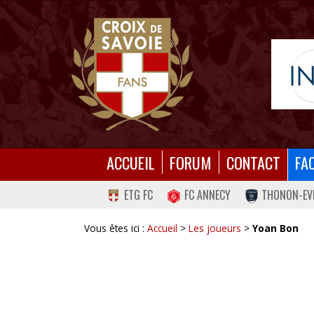
ACCUEIL
FORUM
CONTACT
FA
ETG FC
FC ANNECY
THONON-EV
Vous êtes ici :
Accueil
>
Les joueurs
>
Yoan Bon