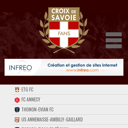
Dépli
ACCUEIL
ETG FC
FORUM
FC ANNECY
THONON-EVIAN FC
CONTACT
US ANNEMASSE-AMBILLY-GAILLARD
FACEBOOK