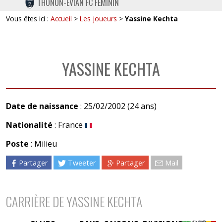
THONON-EVIAN FC FÉMININ
TWITTER
Vous êtes ici :
Accueil
>
Les joueurs
>
Yassine Kechta
INSTAGRAM
YASSINE KECHTA
Date de naissance
: 25/02/2002 (24 ans)
Nationalité
: France
Poste
: Milieu
Partager
Tweeter
Partager
Mail
CARRIÈRE DE YASSINE KECHTA