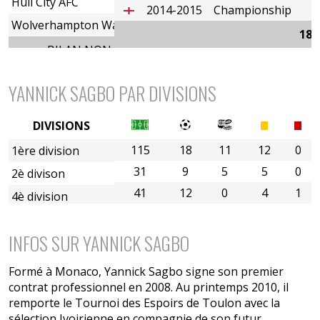
Hull City AFC
2014-2015
Championship
Wolverhampton Wanderers FC (Prêt)
187
BILAN NON EXHAUSTIF
YANNICK SAGBO PAR DIVISIONS
DIVISIONS
115
18
11
12
0
1ère division
31
9
5
5
0
2è divison
41
12
0
4
1
4è division
INFOS SUR YANNICK SAGBO
Formé à Monaco, Yannick Sagbo signe son premier
contrat professionnel en 2008. Au printemps 2010, il
remporte le Tournoi des Espoirs de Toulon avec la
sélection Ivoirienne en compagnie de son futur