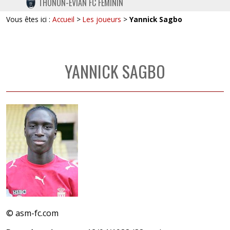
THONON-EVIAN FC FÉMININ
TWITTER
Vous êtes ici :
Accueil
>
Les joueurs
>
Yannick Sagbo
INSTAGRAM
YANNICK SAGBO
© asm-fc.com