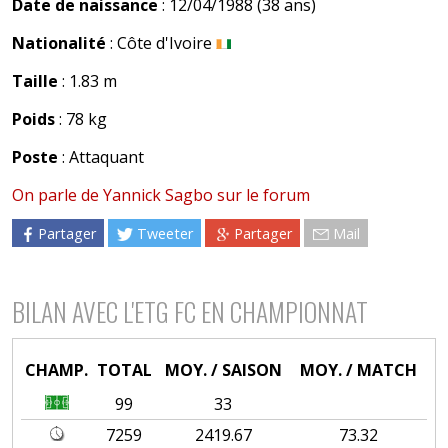
Date de naissance
: 12/04/1988 (38 ans)
Nationalité
: Côte d'Ivoire
Taille
: 1.83 m
Poids
: 78 kg
Poste
: Attaquant
On parle de Yannick Sagbo sur le forum
Partager
Tweeter
Partager
Mail
BILAN AVEC L'ETG FC EN CHAMPIONNAT
CHAMP.
TOTAL
MOY. / SAISON
MOY. / MATCH
99
33
7259
2419.67
73.32