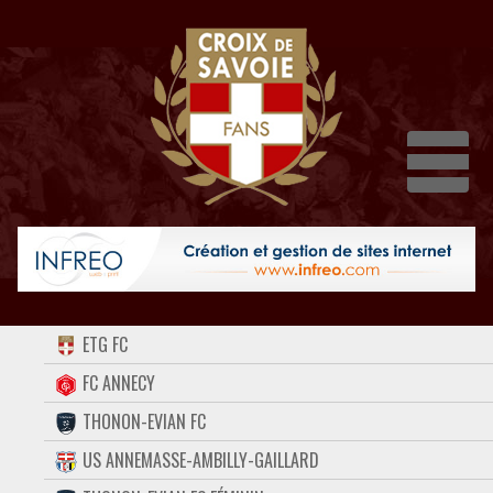
Dépli
ACCUEIL
ETG FC
FORUM
FC ANNECY
THONON-EVIAN FC
CONTACT
US ANNEMASSE-AMBILLY-GAILLARD
FACEBOOK