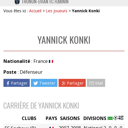
THONON-EVIAN FC FÉMININ
TWITTER
Vous êtes ici :
Accueil
>
Les joueurs
>
Yannick Konki
INSTAGRAM
YANNICK KONKI
Nationalité
: France
Poste
: Défenseur
Partager
Tweeter
Partager
Mail
CARRIÈRE DE YANNICK KONKI
CLUBS
PAYS
SAISONS
DIVISIONS
2007-2008
National 2
0
0
0
0