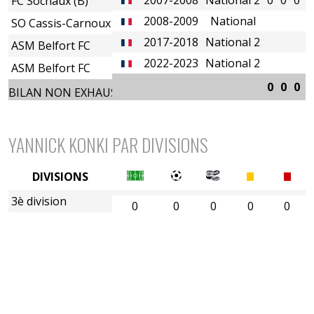
FC Sochaux (B)
2008-2009
National
SO Cassis-Carnoux
2017-2018
National 2
ASM Belfort FC
2022-2023
National 2
ASM Belfort FC
0
0
0
0
BILAN NON EXHAUSTIF
YANNICK KONKI PAR DIVISIONS
DIVISIONS
3è division
0
0
0
0
0
4è division