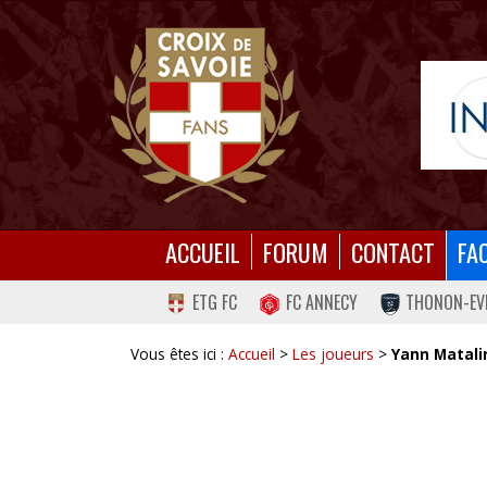
ACCUEIL
FORUM
CONTACT
FA
ETG FC
FC ANNECY
THONON-EV
Vous êtes ici :
Accueil
>
Les joueurs
>
Yann Matali