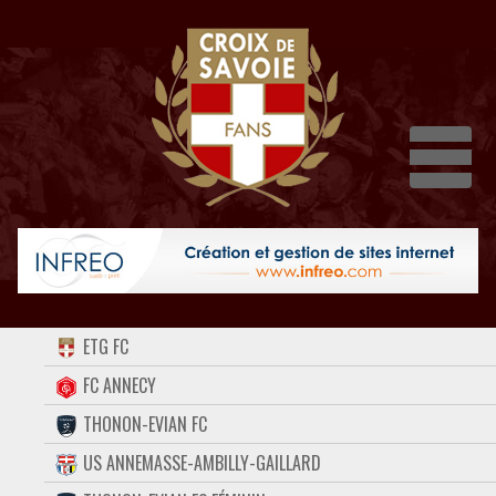
Dépli
ACCUEIL
ETG FC
FORUM
FC ANNECY
THONON-EVIAN FC
CONTACT
US ANNEMASSE-AMBILLY-GAILLARD
FACEBOOK