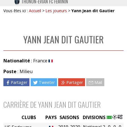
THONON-EVIAN FC FÉMININ
TWITTER
Vous êtes ici :
Accueil
>
Les joueurs
>
Yann Jean dit Gautier
INSTAGRAM
YANN JEAN DIT GAUTIER
Nationalité
: France
Poste
: Milieu
Partager
Tweeter
Partager
Mail
CARRIÈRE DE YANN JEAN DIT GAUTIER
CLUBS
PAYS
SAISONS
DIVISIONS
2019-2020
National 2
0
0
0
0