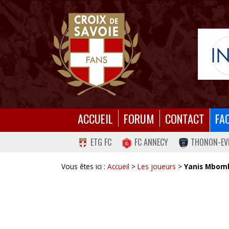
ACCUEIL
FORUM
CONTACT
FA
ETG FC
FC ANNECY
THONON-EV
Vous êtes ici :
Accueil
>
Les joueurs
>
Yanis Mbom