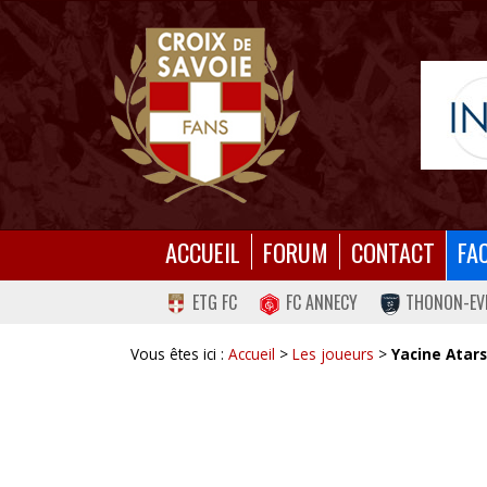
ACCUEIL
FORUM
CONTACT
FA
ETG FC
FC ANNECY
THONON-EV
Vous êtes ici :
Accueil
>
Les joueurs
>
Yacine Atars