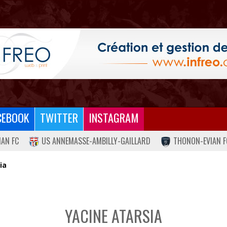
CEBOOK
TWITTER
INSTAGRAM
IAN FC
US ANNEMASSE-AMBILLY-GAILLARD
THONON-EVIAN F
ia
YACINE ATARSIA