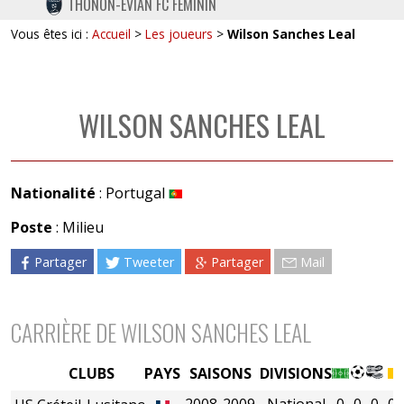
THONON-EVIAN FC FÉMININ
TWITTER
Vous êtes ici :
Accueil
>
Les joueurs
>
Wilson Sanches Leal
INSTAGRAM
WILSON SANCHES LEAL
Nationalité
: Portugal
Poste
: Milieu
Partager
Tweeter
Partager
Mail
CARRIÈRE DE WILSON SANCHES LEAL
CLUBS
PAYS
SAISONS
DIVISIONS
2008-2009
National
0
0
0
0