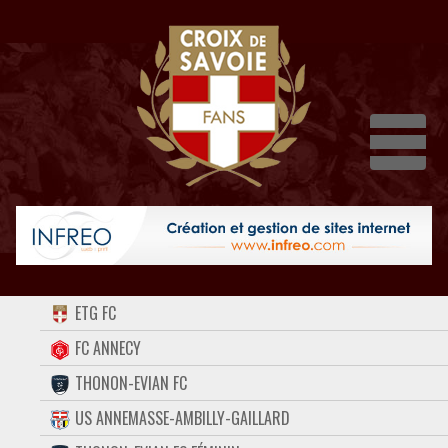
Dépli
ACCUEIL
ETG FC
FORUM
FC ANNECY
THONON-EVIAN FC
CONTACT
US ANNEMASSE-AMBILLY-GAILLARD
FACEBOOK