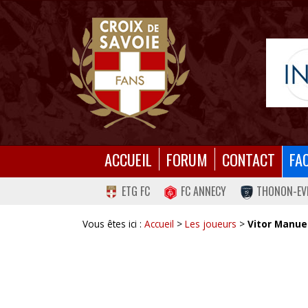
ACCUEIL
FORUM
CONTACT
FA
ETG FC
FC ANNECY
THONON-EV
Vous êtes ici :
Accueil
>
Les joueurs
>
Vitor Manuel