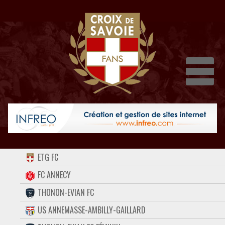
Dépli
ACCUEIL
ETG FC
FORUM
FC ANNECY
THONON-EVIAN FC
CONTACT
US ANNEMASSE-AMBILLY-GAILLARD
FACEBOOK