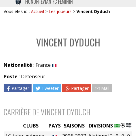
THONON-EVIAN FC FÉMININ
TWITTER
Vous êtes ici :
Accueil
>
Les joueurs
>
Vincent Dyduch
INSTAGRAM
VINCENT DYDUCH
Nationalité
: France
Poste
: Défenseur
Partager
Tweeter
Partager
Mail
CARRIÈRE DE VINCENT DYDUCH
CLUBS
PAYS
SAISONS
DIVISIONS
2006-2007
National 2
0
0
0
0