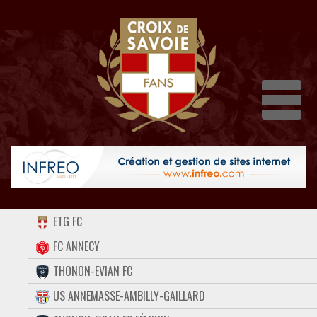
Dépli
ACCUEIL
ETG FC
FORUM
FC ANNECY
THONON-EVIAN FC
CONTACT
US ANNEMASSE-AMBILLY-GAILLARD
FACEBOOK