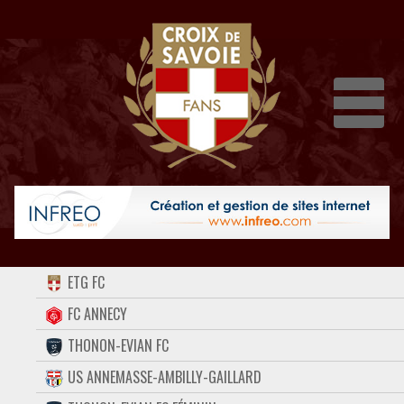
Dépli
ACCUEIL
ETG FC
FORUM
FC ANNECY
THONON-EVIAN FC
CONTACT
US ANNEMASSE-AMBILLY-GAILLARD
FACEBOOK