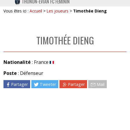
THONON-EVIAN FC FÉMININ
TWITTER
Vous êtes ici :
Accueil
>
Les joueurs
>
Timothée Dieng
INSTAGRAM
TIMOTHÉE DIENG
Nationalité
: France
Poste
: Défenseur
Partager
Tweeter
Partager
Mail