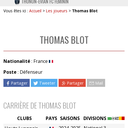
THONON-EVIAN FC FÉMININ
TWITTER
Vous êtes ici :
Accueil
>
Les joueurs
>
Thomas Blot
INSTAGRAM
THOMAS BLOT
Nationalité
: France
Poste
: Défenseur
Partager
Tweeter
Partager
Mail
CARRIÈRE DE THOMAS BLOT
CLUBS
PAYS
SAISONS
DIVISIONS
2024-2025
National 3