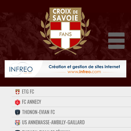
Dépli
ACCUEIL
ETG FC
FORUM
FC ANNECY
THONON-EVIAN FC
CONTACT
US ANNEMASSE-AMBILLY-GAILLARD
FACEBOOK