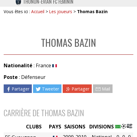
THONON-EVIAN FC FÉMININ
TWITTER
Vous êtes ici :
Accueil
>
Les joueurs
>
Thomas Bazin
INSTAGRAM
THOMAS BAZIN
Nationalité
: France
Poste
: Défenseur
Partager
Tweeter
Partager
Mail
CARRIÈRE DE THOMAS BAZIN
CLUBS
PAYS
SAISONS
DIVISIONS
2009-2010
National
0
0
0
0