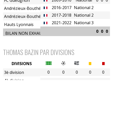
FC Gueugnon
2016-2017
National 2
Andrézieux-Bouthéon FC
2017-2018
National 2
Andrézieux-Bouthéon FC
2021-2022
National 3
Hauts Lyonnais
0
0
0
0
BILAN NON EXHAUSTIF
THOMAS BAZIN PAR DIVISIONS
DIVISIONS
0
0
0
0
0
3è division
4è division
5è division