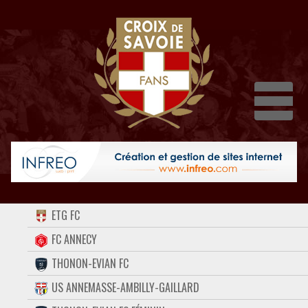
Dépli
ACCUEIL
ETG FC
FORUM
FC ANNECY
THONON-EVIAN FC
CONTACT
US ANNEMASSE-AMBILLY-GAILLARD
FACEBOOK