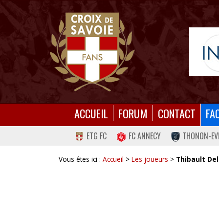
ACCUEIL
FORUM
CONTACT
FA
ETG FC
FC ANNECY
THONON-EV
Vous êtes ici :
Accueil
>
Les joueurs
>
Thibault Del