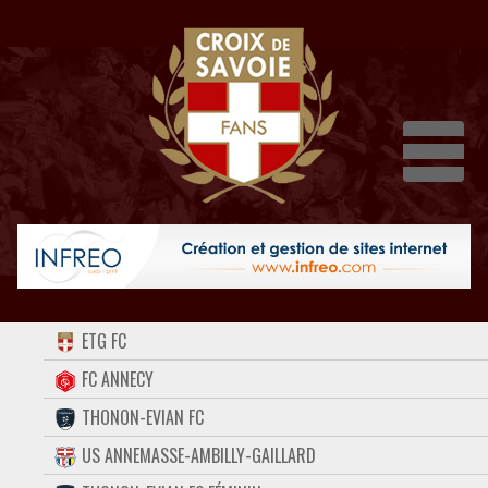
Dépli
ACCUEIL
ETG FC
FORUM
FC ANNECY
THONON-EVIAN FC
CONTACT
US ANNEMASSE-AMBILLY-GAILLARD
FACEBOOK