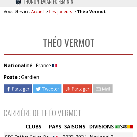
THONON-EVIAN FC FÉMININ
TWITTER
Vous êtes ici :
Accueil
>
Les joueurs
>
Théo Vermot
INSTAGRAM
THÉO VERMOT
Nationalité
: France
Poste
: Gardien
Partager
Tweeter
Partager
Mail
CARRIÈRE DE THÉO VERMOT
CLUBS
PAYS
SAISONS
DIVISIONS
2023-2024
National 2