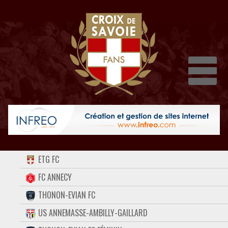
Dépli
ACCUEIL
ETG FC
FORUM
FC ANNECY
THONON-EVIAN FC
CONTACT
US ANNEMASSE-AMBILLY-GAILLARD
FACEBOOK