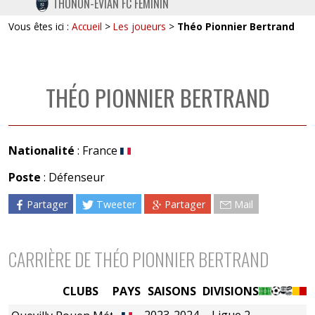
THONON-EVIAN FC FÉMININ
TWITTER
Vous êtes ici :
Accueil
>
Les joueurs
>
Théo Pionnier Bertrand
INSTAGRAM
THÉO PIONNIER BERTRAND
Nationalité
: France
Poste
: Défenseur
Partager
Tweeter
Partager
Mail
CARRIÈRE DE THÉO PIONNIER BERTRAND
CLUBS
PAYS
SAISONS
DIVISIONS
2023-2024
Ligue 2