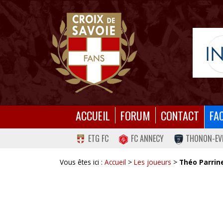
ACCUEIL
FORUM
CONTACT
FA
ETG FC
FC ANNECY
THONON-EV
Vous êtes ici :
Accueil
>
Les joueurs
>
Théo Parrine