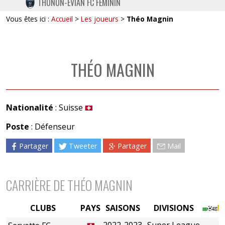
THONON-EVIAN FC FÉMININ
TWITTER
Vous êtes ici :
Accueil
>
Les joueurs
>
Théo Magnin
INSTAGRAM
THÉO MAGNIN
Nationalité
: Suisse
Poste
: Défenseur
Partager
Tweeter
Partager
Mail
CARRIÈRE DE THÉO MAGNIN
CLUBS
PAYS
SAISONS
DIVISIONS
2022-2023
Super League