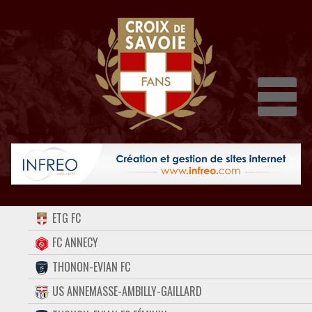
Dépli
ACCUEIL
ETG FC
FORUM
FC ANNECY
THONON-EVIAN FC
CONTACT
US ANNEMASSE-AMBILLY-GAILLARD
FACEBOOK