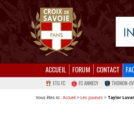
ACCUEIL
FORUM
CONTACT
FA
ETG FC
FC ANNECY
THONON-EV
Vous êtes ici :
Accueil
>
Les joueurs
>
Taylor Luv