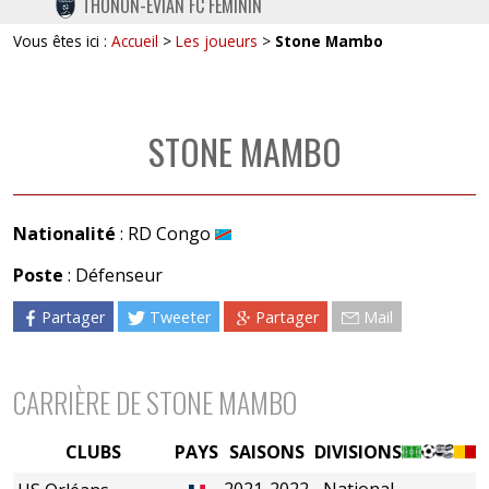
THONON-EVIAN FC FÉMININ
TWITTER
Vous êtes ici :
Accueil
>
Les joueurs
>
Stone Mambo
INSTAGRAM
STONE MAMBO
Nationalité
: RD Congo
Poste
: Défenseur
Partager
Tweeter
Partager
Mail
CARRIÈRE DE STONE MAMBO
CLUBS
PAYS
SAISONS
DIVISIONS
2021-2022
National