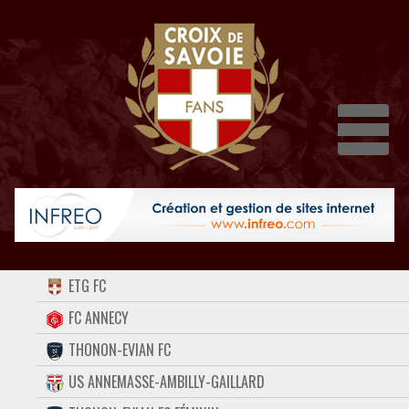
Dépli
ACCUEIL
ETG FC
FORUM
FC ANNECY
THONON-EVIAN FC
CONTACT
US ANNEMASSE-AMBILLY-GAILLARD
FACEBOOK