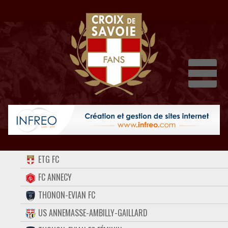
Dépli
ACCUEIL
ETG FC
FORUM
FC ANNECY
THONON-EVIAN FC
CONTACT
US ANNEMASSE-AMBILLY-GAILLARD
FACEBOOK