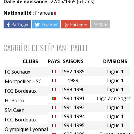
Date de naissance
: 27/06/1965 (61 ans)
Nationalité
: France
Partager
Tweeter
Partager
Mail
CARRIÈRE DE STÉPHANE PAILLE
CLUBS
PAYS
SAISONS
DIVISIONS
1982-1989
Ligue 1
FC Sochaux
1989
Ligue 1
Montpellier HSC
1989-1990
Ligue 1
FCG Bordeaux
1990-1991
Liga Zon Sagres
FC Porto
1991-1993
Ligue 1
SM Caen
1993-1994
Ligue 1
FCG Bordeaux
1994-1995
Ligue 1
Olympique Lyonnais