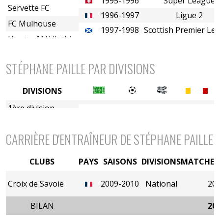
1995-1996
Super League
Servette FC
1996-1997
Ligue 2
FC Mulhouse
1997-1998
Scottish Premier Le
Heart of Midlothian FC
STÉPHANE PAILLE PAR DIVISIONS
DIVISIONS
1ère division
2è divison
CARRIÈRE D'ENTRAÎNEUR DE STÉPHANE PAILLE
CLUBS
PAYS
SAISONS
DIVISIONS
MATCHES 
Croix de Savoie
2009-2010
National
20
BILAN
20