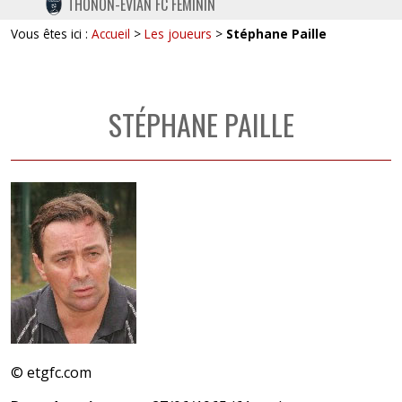
THONON-EVIAN FC FÉMININ
TWITTER
Vous êtes ici :
Accueil
>
Les joueurs
>
Stéphane Paille
INSTAGRAM
STÉPHANE PAILLE
© etgfc.com