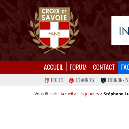
ACCUEIL
FORUM
CONTACT
FA
ETG FC
FC ANNECY
THONON-EV
Vous êtes ici :
Accueil
>
Les joueurs
>
Stéphane L