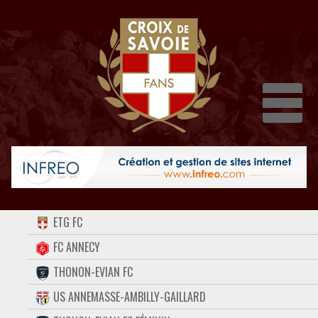
Dépli
ACCUEIL
ETG FC
FORUM
FC ANNECY
THONON-EVIAN FC
CONTACT
US ANNEMASSE-AMBILLY-GAILLARD
FACEBOOK