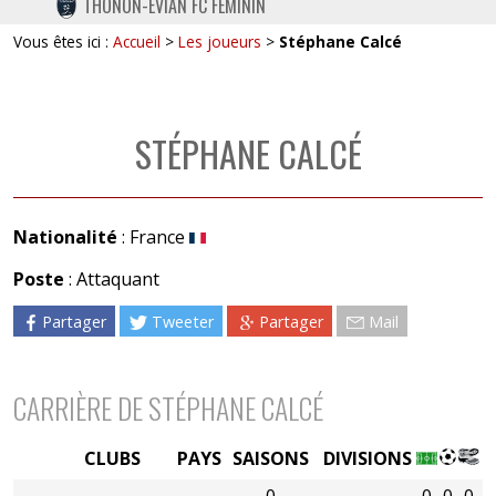
THONON-EVIAN FC FÉMININ
TWITTER
Vous êtes ici :
Accueil
>
Les joueurs
>
Stéphane Calcé
INSTAGRAM
STÉPHANE CALCÉ
Nationalité
: France
Poste
: Attaquant
Partager
Tweeter
Partager
Mail
CARRIÈRE DE STÉPHANE CALCÉ
CLUBS
PAYS
SAISONS
DIVISIONS
0
0
0
0
0