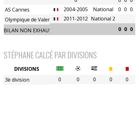
2004-2005
National
0
0
0
0
AS Cannes
2011-2012
National 2
Olympique de Valence
0
0
0
0
BILAN NON EXHAUSTIF
STÉPHANE CALCÉ PAR DIVISIONS
DIVISIONS
0
0
0
0
0
3è division
4è division