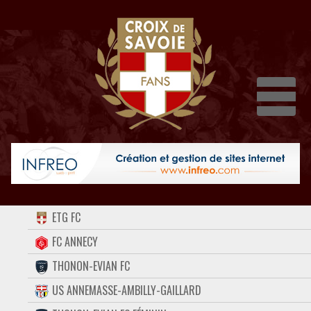
Dépli
ACCUEIL
ETG FC
FORUM
FC ANNECY
THONON-EVIAN FC
CONTACT
US ANNEMASSE-AMBILLY-GAILLARD
FACEBOOK