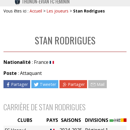
THONON-EVIAN FC FÉMININ
TWITTER
Vous êtes ici :
Accueil
>
Les joueurs
>
Stan Rodrigues
INSTAGRAM
STAN RODRIGUES
Nationalité
: France
Poste
: Attaquant
Partager
Tweeter
Partager
Mail
CARRIÈRE DE STAN RODRIGUES
CLUBS
PAYS
SAISONS
DIVISIONS
2024-2025
Régional 1