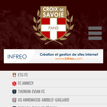
Dépli
ACCUEIL
ETG FC
FORUM
FC ANNECY
THONON-EVIAN FC
CONTACT
US ANNEMASSE-AMBILLY-GAILLARD
FACEBOOK