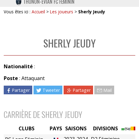
THONON-EVIAN FC FÉMININ
TWITTER
Vous êtes ici :
Accueil
>
Les joueurs
>
Sherly Jeudy
INSTAGRAM
SHERLY JEUDY
Nationalité
:
Poste
: Attaquant
Partager
Tweeter
Partager
Mail
CARRIÈRE DE SHERLY JEUDY
CLUBS
PAYS
SAISONS
DIVISIONS
2023-2024
D2 Féminine