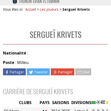
THONON-EVIAN FC FÉMININ
TWITTER
Vous êtes ici :
Accueil
>
Les joueurs
>
Sergueï Krivets
INSTAGRAM
SERGUEÏ KRIVETS
Nationalité
:
Poste
: Milieu
Partager
Tweeter
Partager
Mail
CARRIÈRE DE SERGUEÏ KRIVETS
CLUBS
PAYS
SAISONS
DIVISIONS
2014-2015
Ligue 1
0
0
0
0