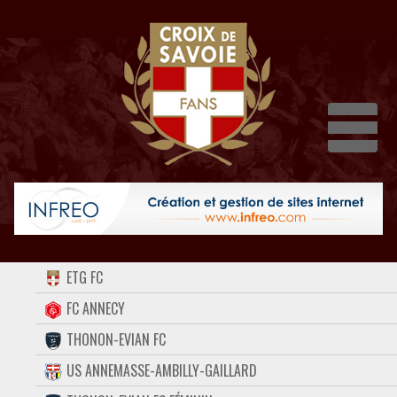
Dépli
ACCUEIL
ETG FC
FORUM
FC ANNECY
THONON-EVIAN FC
CONTACT
US ANNEMASSE-AMBILLY-GAILLARD
FACEBOOK