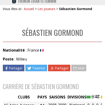
THONON-EVIAN FC FÉMININ
TWITTER
Vous êtes ici :
Accueil
>
Les joueurs
>
Sébastien Gormond
INSTAGRAM
SÉBASTIEN GORMOND
Nationalité
: France
Poste
: Milieu
Partager
Tweeter
Partager
Mail
CARRIÈRE DE SÉBASTIEN GORMOND
CLUBS
PAYS
SAISONS
DIVISIONS
2008-2009
National
0
0
0
0