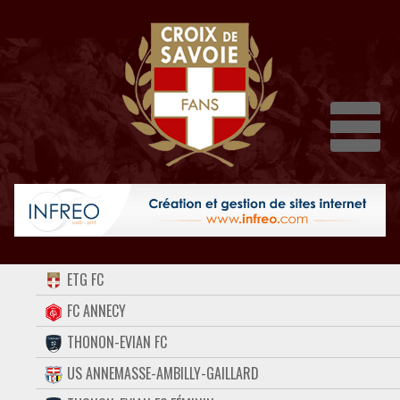
Dépli
ACCUEIL
ETG FC
FORUM
FC ANNECY
THONON-EVIAN FC
CONTACT
US ANNEMASSE-AMBILLY-GAILLARD
FACEBOOK