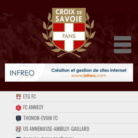
Dépli
ACCUEIL
ETG FC
FORUM
FC ANNECY
THONON-EVIAN FC
CONTACT
US ANNEMASSE-AMBILLY-GAILLARD
FACEBOOK