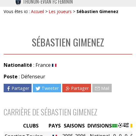
THONON-EVIAN FC FÉMININ
TWITTER
Vous êtes ici :
Accueil
>
Les joueurs
>
Sébastien Gimenez
INSTAGRAM
SÉBASTIEN GIMENEZ
Nationalité
: France
Poste
: Défenseur
Partager
Tweeter
Partager
Mail
CARRIÈRE DE SÉBASTIEN GIMENEZ
CLUBS
PAYS
SAISONS
DIVISIONS
2005-2006
National
0
0
0
0