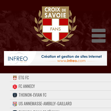
Dépli
ACCUEIL
ETG FC
FORUM
FC ANNECY
THONON-EVIAN FC
CONTACT
US ANNEMASSE-AMBILLY-GAILLARD
FACEBOOK