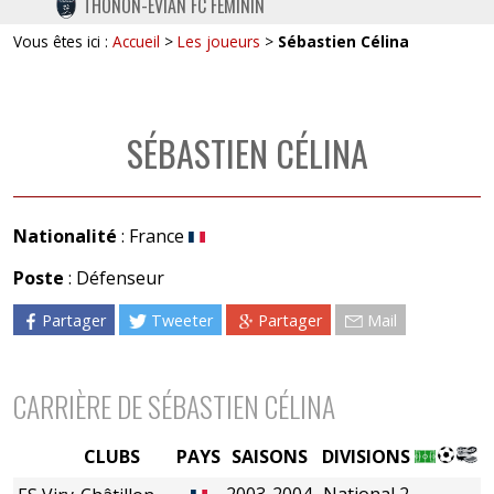
THONON-EVIAN FC FÉMININ
TWITTER
Vous êtes ici :
Accueil
>
Les joueurs
>
Sébastien Célina
INSTAGRAM
SÉBASTIEN CÉLINA
Nationalité
: France
Poste
: Défenseur
Partager
Tweeter
Partager
Mail
CARRIÈRE DE SÉBASTIEN CÉLINA
CLUBS
PAYS
SAISONS
DIVISIONS
2003-2004
National 2