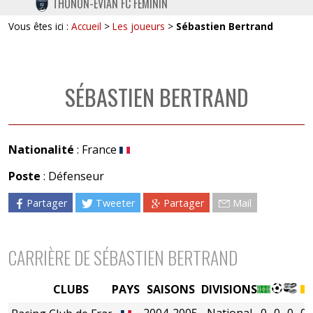
THONON-EVIAN FC FÉMININ
TWITTER
Vous êtes ici :
Accueil
>
Les joueurs
>
Sébastien Bertrand
INSTAGRAM
SÉBASTIEN BERTRAND
Nationalité
: France
Poste
: Défenseur
Partager
Tweeter
Partager
Mail
CARRIÈRE DE SÉBASTIEN BERTRAND
CLUBS
PAYS
SAISONS
DIVISIONS
2004-2005
National
0
0
0
0