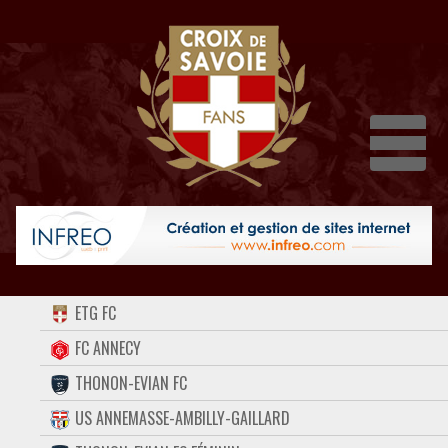
Dépli
ACCUEIL
ETG FC
FORUM
FC ANNECY
THONON-EVIAN FC
CONTACT
US ANNEMASSE-AMBILLY-GAILLARD
FACEBOOK