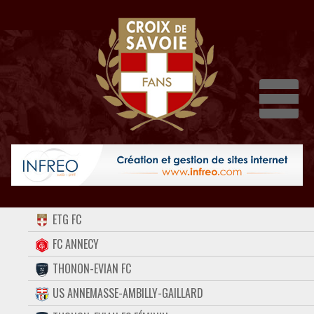
Dépli
ACCUEIL
ETG FC
FORUM
FC ANNECY
THONON-EVIAN FC
CONTACT
US ANNEMASSE-AMBILLY-GAILLARD
FACEBOOK