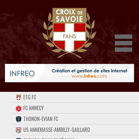
Dépli
ACCUEIL
ETG FC
FORUM
FC ANNECY
THONON-EVIAN FC
CONTACT
US ANNEMASSE-AMBILLY-GAILLARD
FACEBOOK