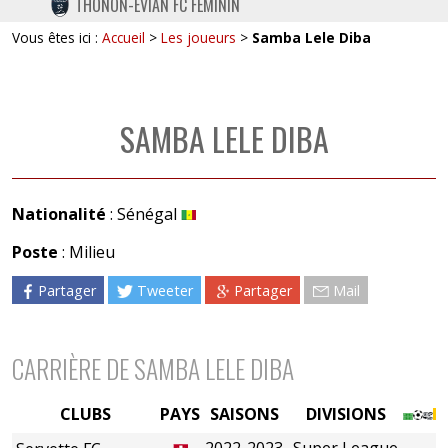
THONON-EVIAN FC FÉMININ
TWITTER
Vous êtes ici :
Accueil
>
Les joueurs
>
Samba Lele Diba
INSTAGRAM
SAMBA LELE DIBA
Nationalité
: Sénégal
Poste
: Milieu
Partager
Tweeter
Partager
Mail
CARRIÈRE DE SAMBA LELE DIBA
CLUBS
PAYS
SAISONS
DIVISIONS
2022-2023
Super League