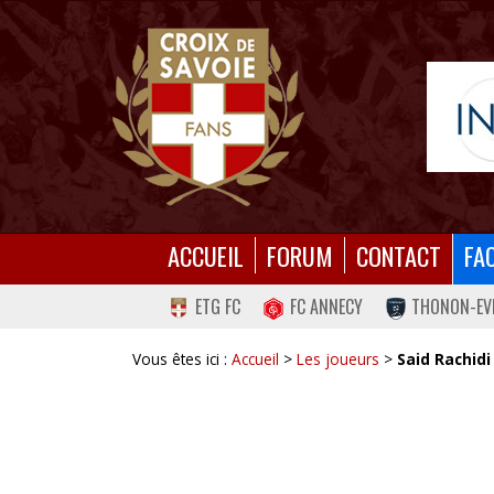
ACCUEIL
FORUM
CONTACT
FA
ETG FC
FC ANNECY
THONON-EV
Vous êtes ici :
Accueil
>
Les joueurs
>
Said Rachidi