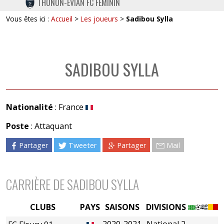
THONON-EVIAN FC FÉMININ
TWITTER
Vous êtes ici :
Accueil
>
Les joueurs
>
Sadibou Sylla
INSTAGRAM
SADIBOU SYLLA
Nationalité
: France
Poste
: Attaquant
Partager
Tweeter
Partager
Mail
CARRIÈRE DE SADIBOU SYLLA
CLUBS
PAYS
SAISONS
DIVISIONS
2020-2021
National 2