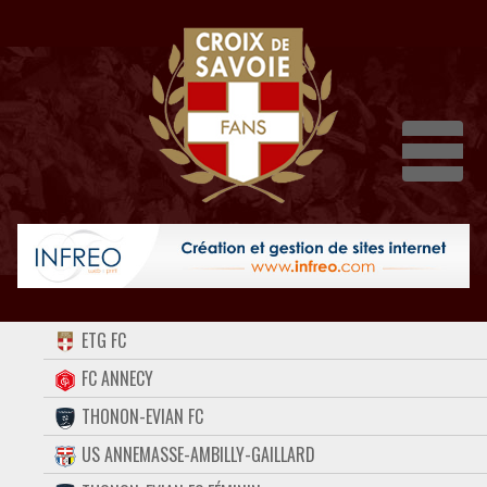
Dépli
ACCUEIL
ETG FC
FORUM
FC ANNECY
THONON-EVIAN FC
CONTACT
US ANNEMASSE-AMBILLY-GAILLARD
FACEBOOK