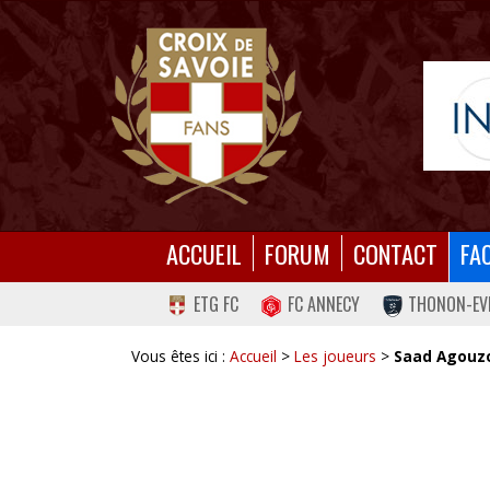
ACCUEIL
FORUM
CONTACT
FA
ETG FC
FC ANNECY
THONON-EV
Vous êtes ici :
Accueil
>
Les joueurs
>
Saad Agouz