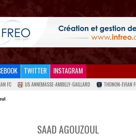
CEBOOK
TWITTER
INSTAGRAM
IAN FC
US ANNEMASSE-AMBILLY-GAILLARD
THONON-EVIAN F
oul
SAAD AGOUZOUL